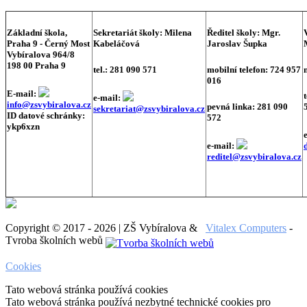
Základní škola,
Sekretariát školy:
Milena
Ředitel školy:
Mgr.
Praha 9 - Černý Most
Kabeláčová
Jaroslav Šupka
Vybíralova 964/8
198 00 Praha 9
tel.: 281 090 571
mobilní telefon: 724 957
016
E-mail:
e-mail:
info@zsvybiralova.cz
pevná linka: 281 090
sekretariat@zsvybiralova.cz
ID datové schránky:
572
ykp6xzn
e-mail:
reditel@zsvybiralova.cz
Copyright © 2017 - 2026 | ZŠ Vybíralova &
Vitalex Computers
-
Tvroba školních webů
Cookies
Tato webová stránka používá cookies
Tato webová stránka používá nezbytné technické cookies pro