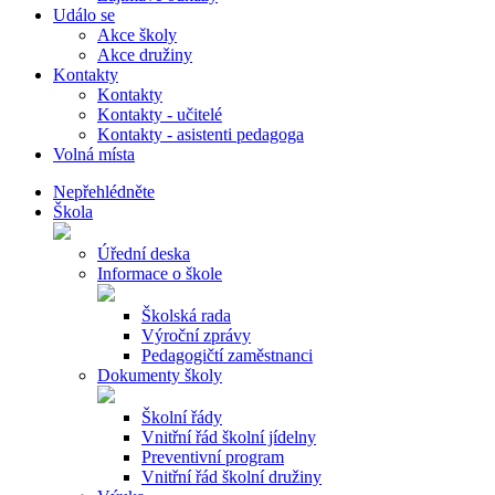
Událo se
Akce školy
Akce družiny
Kontakty
Kontakty
Kontakty - učitelé
Kontakty - asistenti pedagoga
Volná místa
Nepřehlédněte
Škola
Úřední deska
Informace o škole
Školská rada
Výroční zprávy
Pedagogičtí zaměstnanci
Dokumenty školy
Školní řády
Vnitřní řád školní jídelny
Preventivní program
Vnitřní řád školní družiny