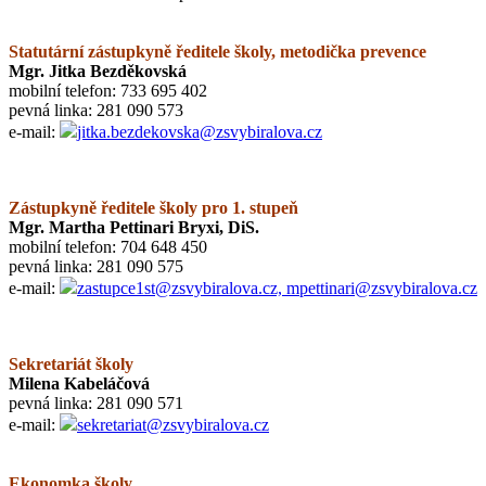
Statutární zástupkyně ředitele školy, metodička prevence
Mgr. Jitka Bezděkovská
mobilní telefon: 733 695 402
pevná linka: 281 090 573
e-mail:
jitka.bezdekovska@zsvybiralova.cz
Zástupkyně ředitele školy pro 1. stupeň
Mgr. Martha Pettinari Bryxi, DiS.
mobilní telefon: 704 648 450
pevná linka: 281 090 575
e-mail:
zastupce1st@zsvybiralova.cz, mpettinari@zsvybiralova.cz
Sekretariát školy
Milena Kabeláčová
pevná linka: 281 090 571
e-mail:
sekretariat@zsvybiralova.cz
Ekonomka školy