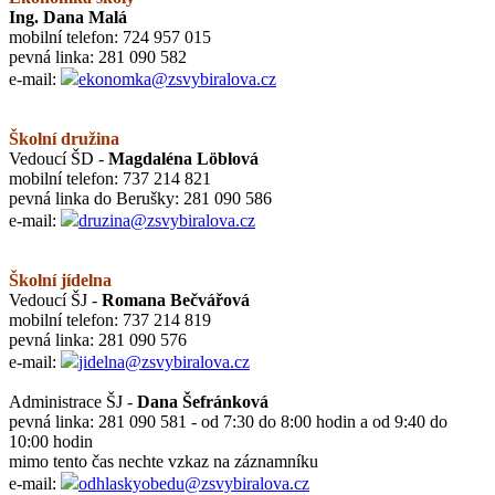
Ing. Dana Malá
mobilní telefon: 724 957 015
pevná linka: 281 090 582
e-mail:
ekonomka@zsvybiralova.cz
Školní družina
Vedoucí ŠD -
Magdaléna Löblová
mobilní telefon: 737 214 821
pevná linka do Berušky: 281 090 586
e-mail:
druzina@zsvybiralova.cz
Školní jídelna
Vedoucí ŠJ -
Romana Bečvářová
mobilní telefon: 737 214 819
pevná linka: 281 090 576
e-mail:
jidelna@zsvybiralova.cz
Administrace ŠJ -
Dana Šefránková
pevná linka: 281 090 581 - od 7:30 do 8:00 hodin a od 9:40 do
10:00 hodin
mimo tento čas nechte vzkaz na záznamníku
e-mail:
odhlaskyobedu@zsvybiralova.cz