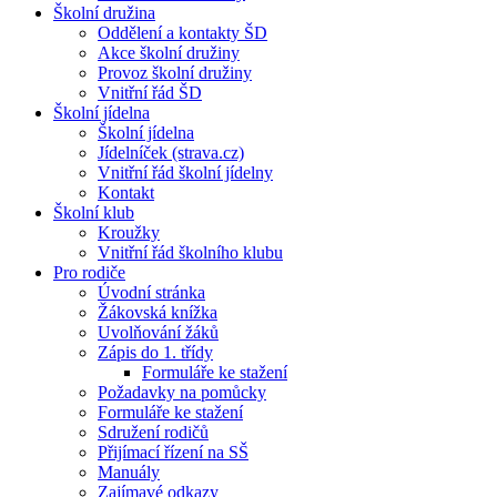
Školní družina
Oddělení a kontakty ŠD
Akce školní družiny
Provoz školní družiny
Vnitřní řád ŠD
Školní jídelna
Školní jídelna
Jídelníček (strava.cz)
Vnitřní řád školní jídelny
Kontakt
Školní klub
Kroužky
Vnitřní řád školního klubu
Pro rodiče
Úvodní stránka
Žákovská knížka
Uvolňování žáků
Zápis do 1. třídy
Formuláře ke stažení
Požadavky na pomůcky
Formuláře ke stažení
Sdružení rodičů
Přijímací řízení na SŠ
Manuály
Zajímavé odkazy