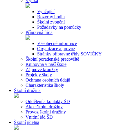
Výuka
Vyučující
Rozvrhy hodin
Školní zvonění
Požadavky na pomůcky
Přípravná třída
Všeobecné informace
Organizace a provoz
Stránky přípravné třídy SOVIČKY
Školní poradenské pracoviště
Knihovna v naší škole
Zájmové kroužky
Projekty školy
Ochrana osobních údajů
Charakteristika školy
Školní družina
Oddělení a kontakty ŠD
Akce školní družiny
Provoz školní družiny
Vnitřní řád ŠD
Školní jídelna