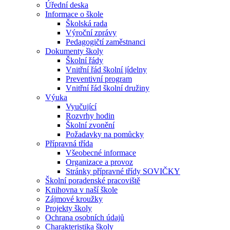
Úřední deska
Informace o škole
Školská rada
Výroční zprávy
Pedagogičtí zaměstnanci
Dokumenty školy
Školní řády
Vnitřní řád školní jídelny
Preventivní program
Vnitřní řád školní družiny
Výuka
Vyučující
Rozvrhy hodin
Školní zvonění
Požadavky na pomůcky
Přípravná třída
Všeobecné informace
Organizace a provoz
Stránky přípravné třídy SOVIČKY
Školní poradenské pracoviště
Knihovna v naší škole
Zájmové kroužky
Projekty školy
Ochrana osobních údajů
Charakteristika školy