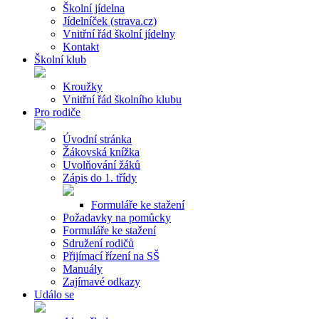
Školní jídelna
Jídelníček (strava.cz)
Vnitřní řád školní jídelny
Kontakt
Školní klub
Kroužky
Vnitřní řád školního klubu
Pro rodiče
Úvodní stránka
Žákovská knížka
Uvolňování žáků
Zápis do 1. třídy
Formuláře ke stažení
Požadavky na pomůcky
Formuláře ke stažení
Sdružení rodičů
Přijímací řízení na SŠ
Manuály
Zajímavé odkazy
Událo se