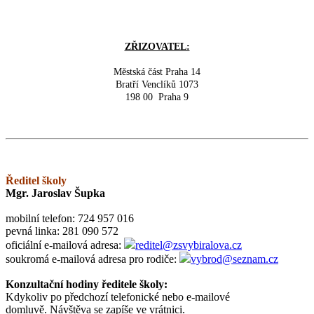
ZŘIZOVATEL:
Městská část Praha 14
Bratří Venclíků 1073
198 00 Praha 9
Ředitel školy
Mgr. Jaroslav Šupka
mobilní telefon: 724 957 016
pevná linka: 281 090 572
oficiální e-mailová adresa:
reditel@zsvybiralova.cz
soukromá e-mailová adresa pro rodiče:
vybrod@seznam.cz
Konzultační hodiny ředitele školy:
Kdykoliv po předchozí telefonické nebo e-mailové
domluvě. Návštěva se zapíše ve vrátnici.