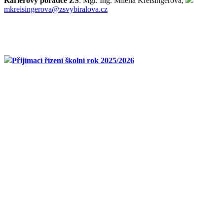
Kariérový poradce ZŠ
: Mgr. Ing. Milena Kreisingerová,
mkreisingerova@zsvybiralova.cz
Přijímací řízení školní rok 2025/2026