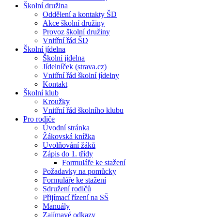
Školní družina
Oddělení a kontakty ŠD
Akce školní družiny
Provoz školní družiny
Vnitřní řád ŠD
Školní jídelna
Školní jídelna
Jídelníček (strava.cz)
Vnitřní řád školní jídelny
Kontakt
Školní klub
Kroužky
Vnitřní řád školního klubu
Pro rodiče
Úvodní stránka
Žákovská knížka
Uvolňování žáků
Zápis do 1. třídy
Formuláře ke stažení
Požadavky na pomůcky
Formuláře ke stažení
Sdružení rodičů
Přijímací řízení na SŠ
Manuály
Zajímavé odkazy