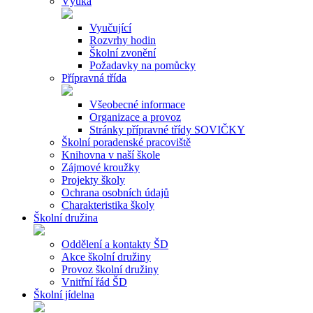
Výuka
Vyučující
Rozvrhy hodin
Školní zvonění
Požadavky na pomůcky
Přípravná třída
Všeobecné informace
Organizace a provoz
Stránky přípravné třídy SOVIČKY
Školní poradenské pracoviště
Knihovna v naší škole
Zájmové kroužky
Projekty školy
Ochrana osobních údajů
Charakteristika školy
Školní družina
Oddělení a kontakty ŠD
Akce školní družiny
Provoz školní družiny
Vnitřní řád ŠD
Školní jídelna