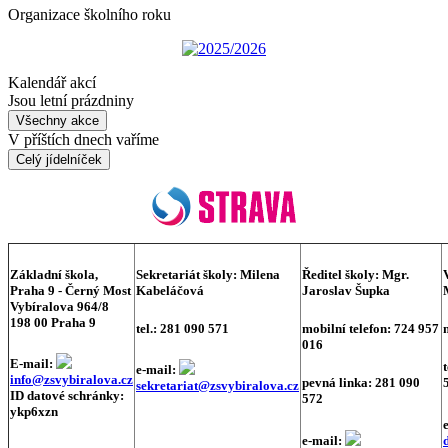
Organizace školního roku
2025/2026
Kalendář akcí
Jsou letní prázdniny
Všechny akce
V příštích dnech vaříme
Celý jídelníček
Základní škola,
Sekretariát školy:
Milena
Ředitel školy:
Mgr.
Praha 9 - Černý Most
Kabeláčová
Jaroslav Šupka
Vybíralova 964/8
198 00 Praha 9
tel.: 281 090 571
mobilní telefon: 724 957
016
E-mail:
e-mail:
info@zsvybiralova.cz
pevná linka: 281 090
sekretariat@zsvybiralova.cz
ID datové schránky:
572
ykp6xzn
e-mail: