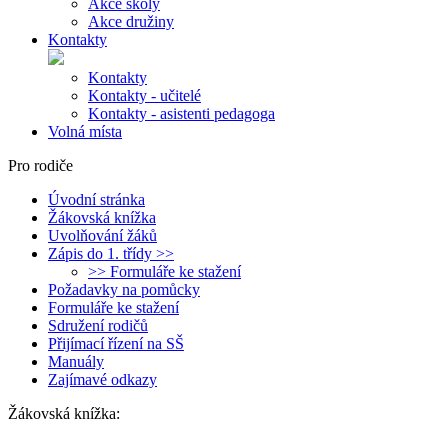
Akce školy
Akce družiny
Kontakty
Kontakty
Kontakty - učitelé
Kontakty - asistenti pedagoga
Volná místa
Pro rodiče
Úvodní stránka
Žákovská knížka
Uvolňování žáků
Zápis do 1. třídy >>
>> Formuláře ke stažení
Požadavky na pomůcky
Formuláře ke stažení
Sdružení rodičů
Přijímací řízení na SŠ
Manuály
Zajímavé odkazy
Žákovská knížka: