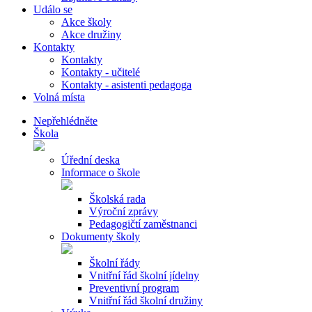
Událo se
Akce školy
Akce družiny
Kontakty
Kontakty
Kontakty - učitelé
Kontakty - asistenti pedagoga
Volná místa
Nepřehlédněte
Škola
Úřední deska
Informace o škole
Školská rada
Výroční zprávy
Pedagogičtí zaměstnanci
Dokumenty školy
Školní řády
Vnitřní řád školní jídelny
Preventivní program
Vnitřní řád školní družiny