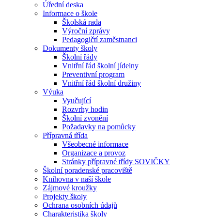
Úřední deska
Informace o škole
Školská rada
Výroční zprávy
Pedagogičtí zaměstnanci
Dokumenty školy
Školní řády
Vnitřní řád školní jídelny
Preventivní program
Vnitřní řád školní družiny
Výuka
Vyučující
Rozvrhy hodin
Školní zvonění
Požadavky na pomůcky
Přípravná třída
Všeobecné informace
Organizace a provoz
Stránky přípravné třídy SOVIČKY
Školní poradenské pracoviště
Knihovna v naší škole
Zájmové kroužky
Projekty školy
Ochrana osobních údajů
Charakteristika školy