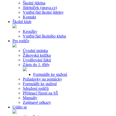
Školní jídelna
Jídelníček (strava.cz)
Vnitřní řád školní jídelny
Kontakt
Školní klub
Kroužky
Vnitřní řád školního klubu
Pro rodiče
Úvodní stránka
Žákovská knížka
Uvolňování žáků
Zápis do 1. třídy
Formuláře ke stažení
Požadavky na pomůcky
Formuláře ke stažení
Sdružení rodičů
Přijímací řízení na SŠ
Manuály
Zajímavé odkazy
Událo se