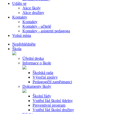
Událo se
Akce školy
Akce družiny
Kontakty
Kontakty
Kontakty - učitelé
Kontakty - asistenti pedagoga
Volná místa
Nepřehlédněte
Škola
Úřední deska
Informace o škole
Školská rada
Výroční zprávy
Pedagogičtí zaměstnanci
Dokumenty školy
Školní řády
Vnitřní řád školní jídelny
Preventivní program
Vnitřní řád školní družiny