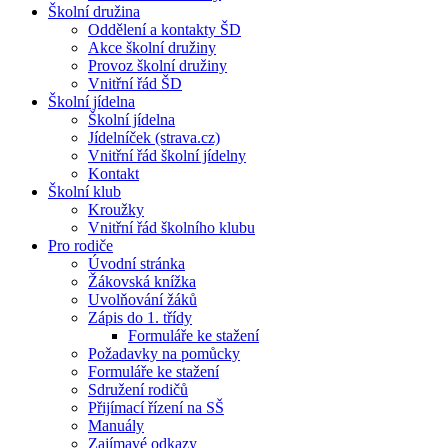
Školní družina
Oddělení a kontakty ŠD
Akce školní družiny
Provoz školní družiny
Vnitřní řád ŠD
Školní jídelna
Školní jídelna
Jídelníček (strava.cz)
Vnitřní řád školní jídelny
Kontakt
Školní klub
Kroužky
Vnitřní řád školního klubu
Pro rodiče
Úvodní stránka
Žákovská knížka
Uvolňování žáků
Zápis do 1. třídy
Formuláře ke stažení
Požadavky na pomůcky
Formuláře ke stažení
Sdružení rodičů
Přijímací řízení na SŠ
Manuály
Zajímavé odkazy