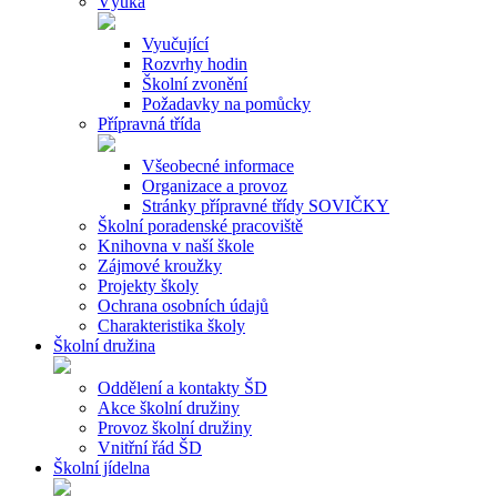
Výuka
Vyučující
Rozvrhy hodin
Školní zvonění
Požadavky na pomůcky
Přípravná třída
Všeobecné informace
Organizace a provoz
Stránky přípravné třídy SOVIČKY
Školní poradenské pracoviště
Knihovna v naší škole
Zájmové kroužky
Projekty školy
Ochrana osobních údajů
Charakteristika školy
Školní družina
Oddělení a kontakty ŠD
Akce školní družiny
Provoz školní družiny
Vnitřní řád ŠD
Školní jídelna