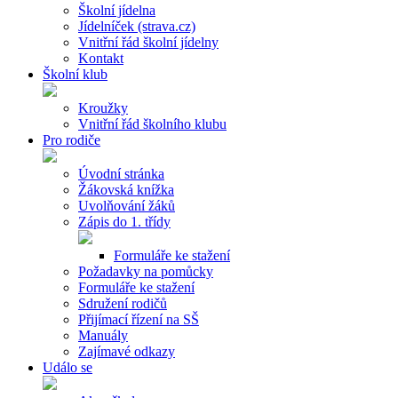
Školní jídelna
Jídelníček (strava.cz)
Vnitřní řád školní jídelny
Kontakt
Školní klub
Kroužky
Vnitřní řád školního klubu
Pro rodiče
Úvodní stránka
Žákovská knížka
Uvolňování žáků
Zápis do 1. třídy
Formuláře ke stažení
Požadavky na pomůcky
Formuláře ke stažení
Sdružení rodičů
Přijímací řízení na SŠ
Manuály
Zajímavé odkazy
Událo se