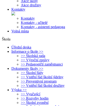
Akce školy
Akce družiny
Kontakty
Kontakty
Kontakty - učitelé
Kontakty - asistenti pedagoga
Volná místa
Škola
Úřední deska
Informace o škole >>
>> Školská rada
>> Výroční zprávy
>> Pedagogičtí zaměstnanci
Dokumenty školy >>
>> Školní řády
>> Vnitřní řád školní jídelny
>> Preventivní program
>> Vnitřní řád školní družiny
Výuka >>
>> Vyučující
>> Rozvrhy hodin
>> Školní zvonění