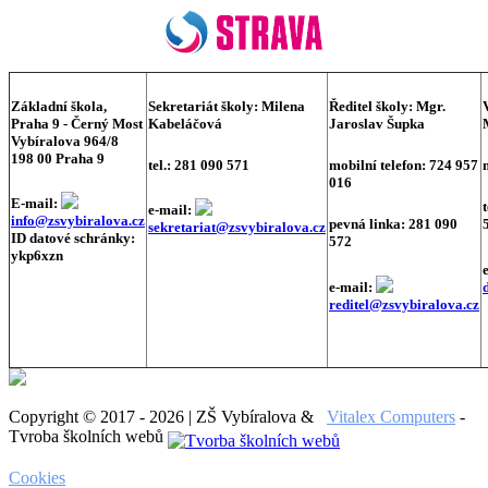
Základní škola,
Sekretariát školy:
Milena
Ředitel školy:
Mgr.
Praha 9 - Černý Most
Kabeláčová
Jaroslav Šupka
Vybíralova 964/8
198 00 Praha 9
tel.: 281 090 571
mobilní telefon: 724 957
016
E-mail:
e-mail:
info@zsvybiralova.cz
pevná linka: 281 090
sekretariat@zsvybiralova.cz
ID datové schránky:
572
ykp6xzn
e-mail:
reditel@zsvybiralova.cz
Copyright © 2017 - 2026 | ZŠ Vybíralova &
Vitalex Computers
-
Tvroba školních webů
Cookies