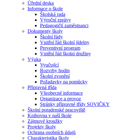
Úřední deska
Informace o škole
Školská rada
Výroční zprávy
Pedagogičtí zaměstnanci
Dokumenty školy
Školní řády
Vnitřní řád školní jídelny
Preventivní program
Vnitřní řád školní družiny
Výuka
Vyučující
Rozvrhy hodin
Školní zvonění
Požadavky na pomůcky
Přípravná třída
Všeobecné informace
Organizace a provoz
Stránky přípravné třídy SOVIČKY
Školní poradenské pracoviště
Knihovna v naší škole
Zájmové kroužky
Projekty školy
Ochrana osobních údajů
Charakteristika školy