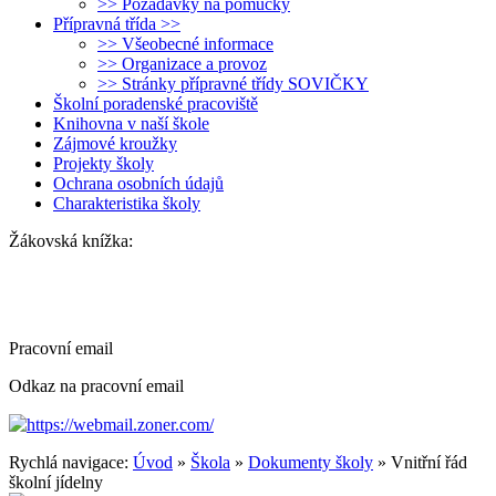
>> Požadavky na pomůcky
Přípravná třída >>
>> Všeobecné informace
>> Organizace a provoz
>> Stránky přípravné třídy SOVIČKY
Školní poradenské pracoviště
Knihovna v naší škole
Zájmové kroužky
Projekty školy
Ochrana osobních údajů
Charakteristika školy
Žákovská knížka:
Pracovní email
Odkaz na pracovní email
https://webmail.zoner.com/
Rychlá navigace:
Úvod
»
Škola
»
Dokumenty školy
» Vnitřní řád
školní jídelny