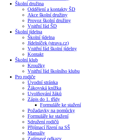
Školní družina
Oddělení a kontakty ŠD
Akce školní družiny
Provoz školní družiny
Vnitřní řád ŠD
Školní jídelna
Školní jídelna
Jídelníček (strava.cz)
Vnitřní řád školní jídelny
Kontakt
Školní klub
Kroužky
Vnitřní řád školního klubu
Pro rodiče
Úvodní stránka
Žákovská knížka
Uvolňování žáků
Zápis do 1. třídy
Formuláře ke stažení
Požadavky na pomůcky
Formuláře ke stažení
Sdružení rodičů
Přijímací řízení na SŠ
Manuály
Zajímavé odkazy