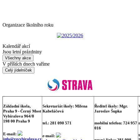
Organizace školního roku
2025/2026
Kalendář akcí
Jsou letní prázdniny
Všechny akce
V příštích dnech vaříme
Celý jídelníček
Základní škola,
Sekretariát školy:
Milena
Ředitel školy:
Mgr.
Praha 9 - Černý Most
Kabeláčová
Jaroslav Šupka
Vybíralova 964/8
198 00 Praha 9
tel.: 281 090 571
mobilní telefon: 724 957
016
E-mail:
e-mail:
info@zsvybiralova.cz
pevná linka: 281 090