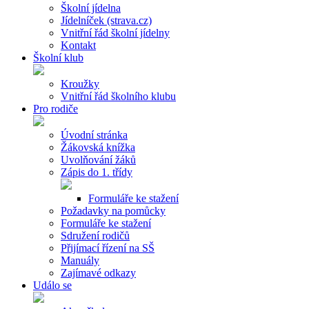
Školní jídelna
Jídelníček (strava.cz)
Vnitřní řád školní jídelny
Kontakt
Školní klub
Kroužky
Vnitřní řád školního klubu
Pro rodiče
Úvodní stránka
Žákovská knížka
Uvolňování žáků
Zápis do 1. třídy
Formuláře ke stažení
Požadavky na pomůcky
Formuláře ke stažení
Sdružení rodičů
Přijímací řízení na SŠ
Manuály
Zajímavé odkazy
Událo se