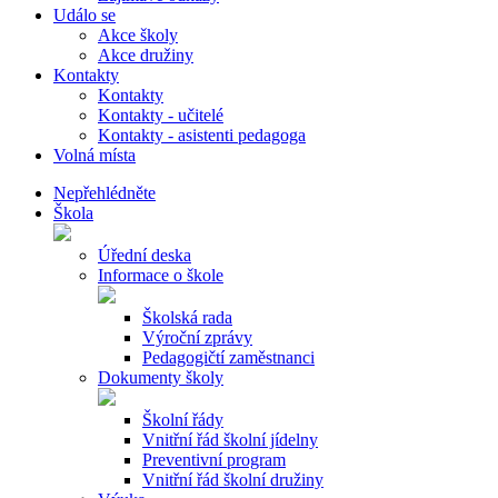
Událo se
Akce školy
Akce družiny
Kontakty
Kontakty
Kontakty - učitelé
Kontakty - asistenti pedagoga
Volná místa
Nepřehlédněte
Škola
Úřední deska
Informace o škole
Školská rada
Výroční zprávy
Pedagogičtí zaměstnanci
Dokumenty školy
Školní řády
Vnitřní řád školní jídelny
Preventivní program
Vnitřní řád školní družiny