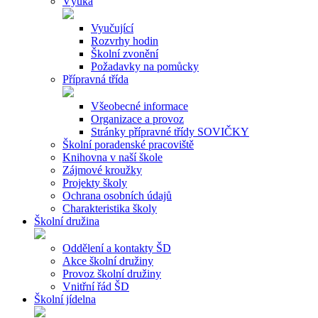
Výuka
Vyučující
Rozvrhy hodin
Školní zvonění
Požadavky na pomůcky
Přípravná třída
Všeobecné informace
Organizace a provoz
Stránky přípravné třídy SOVIČKY
Školní poradenské pracoviště
Knihovna v naší škole
Zájmové kroužky
Projekty školy
Ochrana osobních údajů
Charakteristika školy
Školní družina
Oddělení a kontakty ŠD
Akce školní družiny
Provoz školní družiny
Vnitřní řád ŠD
Školní jídelna