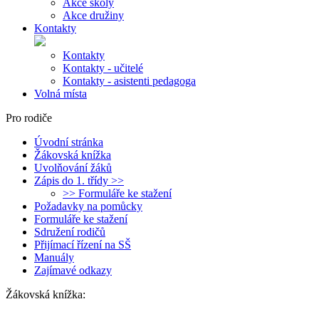
Akce školy
Akce družiny
Kontakty
Kontakty
Kontakty - učitelé
Kontakty - asistenti pedagoga
Volná místa
Pro rodiče
Úvodní stránka
Žákovská knížka
Uvolňování žáků
Zápis do 1. třídy >>
>> Formuláře ke stažení
Požadavky na pomůcky
Formuláře ke stažení
Sdružení rodičů
Přijímací řízení na SŠ
Manuály
Zajímavé odkazy
Žákovská knížka: