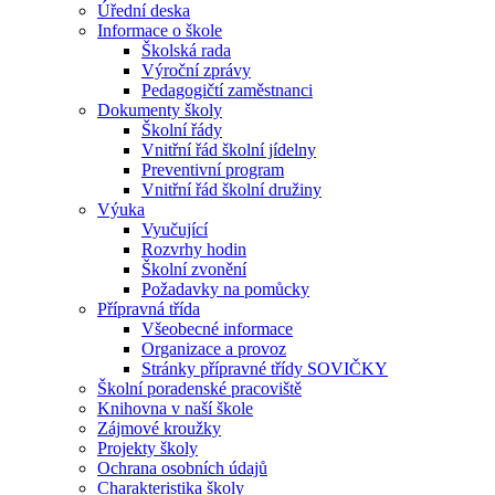
Úřední deska
Informace o škole
Školská rada
Výroční zprávy
Pedagogičtí zaměstnanci
Dokumenty školy
Školní řády
Vnitřní řád školní jídelny
Preventivní program
Vnitřní řád školní družiny
Výuka
Vyučující
Rozvrhy hodin
Školní zvonění
Požadavky na pomůcky
Přípravná třída
Všeobecné informace
Organizace a provoz
Stránky přípravné třídy SOVIČKY
Školní poradenské pracoviště
Knihovna v naší škole
Zájmové kroužky
Projekty školy
Ochrana osobních údajů
Charakteristika školy