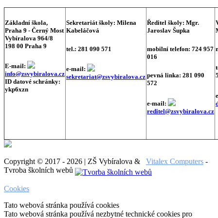
Základní škola,
Sekretariát školy:
Milena
Ředitel školy:
Mgr.
Praha 9 - Černý Most
Kabeláčová
Jaroslav Šupka
Vybíralova 964/8
198 00 Praha 9
tel.: 281 090 571
mobilní telefon: 724 957
016
E-mail:
e-mail:
info@zsvybiralova.cz
pevná linka: 281 090
sekretariat@zsvybiralova.cz
ID datové schránky:
572
ykp6xzn
e-mail:
reditel@zsvybiralova.cz
Copyright © 2017 - 2026 | ZŠ Vybíralova &
Vitalex Computers
-
Tvroba školních webů
Cookies
Tato webová stránka používá cookies
Tato webová stránka používá nezbytné technické cookies pro