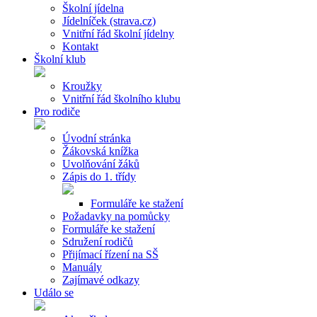
Školní jídelna
Jídelníček (strava.cz)
Vnitřní řád školní jídelny
Kontakt
Školní klub
Kroužky
Vnitřní řád školního klubu
Pro rodiče
Úvodní stránka
Žákovská knížka
Uvolňování žáků
Zápis do 1. třídy
Formuláře ke stažení
Požadavky na pomůcky
Formuláře ke stažení
Sdružení rodičů
Přijímací řízení na SŠ
Manuály
Zajímavé odkazy
Událo se