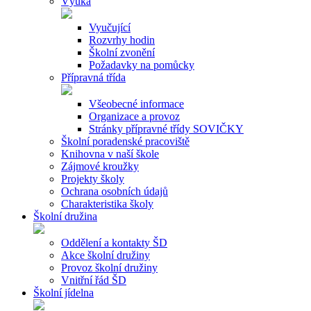
Výuka
Vyučující
Rozvrhy hodin
Školní zvonění
Požadavky na pomůcky
Přípravná třída
Všeobecné informace
Organizace a provoz
Stránky přípravné třídy SOVIČKY
Školní poradenské pracoviště
Knihovna v naší škole
Zájmové kroužky
Projekty školy
Ochrana osobních údajů
Charakteristika školy
Školní družina
Oddělení a kontakty ŠD
Akce školní družiny
Provoz školní družiny
Vnitřní řád ŠD
Školní jídelna