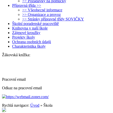
>> Požadavky na pomůcky
Přípravná třída >>
>> Všeobecné informace
>> Organizace a provoz
>> Stránky přípravné třídy SOVIČKY
Školní poradenské pracoviště
Knihovna v naší škole
Zájmové kroužky
Projekty školy
Ochrana osobních údajů
Charakteristika školy
Žákovská knížka:
Pracovní email
Odkaz na pracovní email
https://webmail.zoner.com/
Rychlá navigace:
Úvod
» Škola