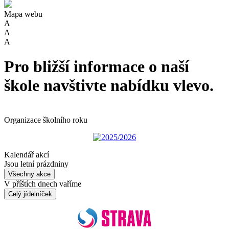
Mapa webu
A
A
A
Pro bližší informace o naší
škole navštivte nabídku vlevo.
Organizace školního roku
2025/2026
Kalendář akcí
Jsou letní prázdniny
Všechny akce
V příštích dnech vaříme
Celý jídelníček