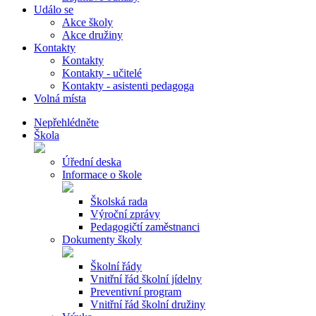
Událo se
Akce školy
Akce družiny
Kontakty
Kontakty
Kontakty - učitelé
Kontakty - asistenti pedagoga
Volná místa
Nepřehlédněte
Škola
Úřední deska
Informace o škole
Školská rada
Výroční zprávy
Pedagogičtí zaměstnanci
Dokumenty školy
Školní řády
Vnitřní řád školní jídelny
Preventivní program
Vnitřní řád školní družiny