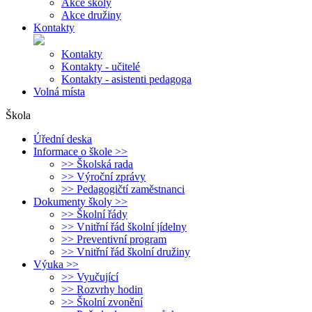
Akce školy
Akce družiny
Kontakty
Kontakty
Kontakty - učitelé
Kontakty - asistenti pedagoga
Volná místa
Škola
Úřední deska
Informace o škole >>
>> Školská rada
>> Výroční zprávy
>> Pedagogičtí zaměstnanci
Dokumenty školy >>
>> Školní řády
>> Vnitřní řád školní jídelny
>> Preventivní program
>> Vnitřní řád školní družiny
Výuka >>
>> Vyučující
>> Rozvrhy hodin
>> Školní zvonění