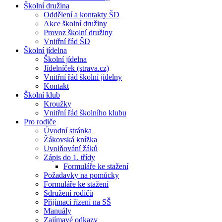
Školní družina
Oddělení a kontakty ŠD
Akce školní družiny
Provoz školní družiny
Vnitřní řád ŠD
Školní jídelna
Školní jídelna
Jídelníček (strava.cz)
Vnitřní řád školní jídelny
Kontakt
Školní klub
Kroužky
Vnitřní řád školního klubu
Pro rodiče
Úvodní stránka
Žákovská knížka
Uvolňování žáků
Zápis do 1. třídy
Formuláře ke stažení
Požadavky na pomůcky
Formuláře ke stažení
Sdružení rodičů
Přijímací řízení na SŠ
Manuály
Zajímavé odkazy