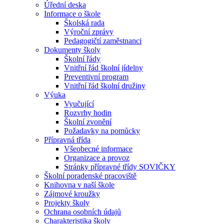
Úřední deska
Informace o škole
Školská rada
Výroční zprávy
Pedagogičtí zaměstnanci
Dokumenty školy
Školní řády
Vnitřní řád školní jídelny
Preventivní program
Vnitřní řád školní družiny
Výuka
Vyučující
Rozvrhy hodin
Školní zvonění
Požadavky na pomůcky
Přípravná třída
Všeobecné informace
Organizace a provoz
Stránky přípravné třídy SOVIČKY
Školní poradenské pracoviště
Knihovna v naší škole
Zájmové kroužky
Projekty školy
Ochrana osobních údajů
Charakteristika školy