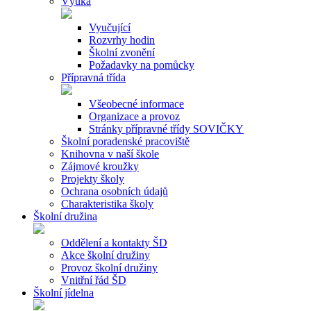
Výuka
Vyučující
Rozvrhy hodin
Školní zvonění
Požadavky na pomůcky
Přípravná třída
Všeobecné informace
Organizace a provoz
Stránky přípravné třídy SOVIČKY
Školní poradenské pracoviště
Knihovna v naší škole
Zájmové kroužky
Projekty školy
Ochrana osobních údajů
Charakteristika školy
Školní družina
Oddělení a kontakty ŠD
Akce školní družiny
Provoz školní družiny
Vnitřní řád ŠD
Školní jídelna