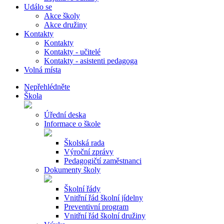
Událo se
Akce školy
Akce družiny
Kontakty
Kontakty
Kontakty - učitelé
Kontakty - asistenti pedagoga
Volná místa
Nepřehlédněte
Škola
Úřední deska
Informace o škole
Školská rada
Výroční zprávy
Pedagogičtí zaměstnanci
Dokumenty školy
Školní řády
Vnitřní řád školní jídelny
Preventivní program
Vnitřní řád školní družiny