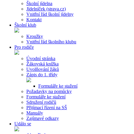
Školní jídelna
Jídelníček (strava.cz)
Vnitřní řád školní jídelny
Kontakt
Školní klub
Kroužky
Vnitřní řád školního klubu
Pro rodiče
Úvodní stránka
Žákovská knížka
Uvolňování žáků
Zápis do 1. třídy
Formuláře ke stažení
Požadavky na pomůcky
Formuláře ke stažení
Sdružení rodičů
Přijímací řízení na SŠ
Manuály
Zajímavé odkazy
Událo se