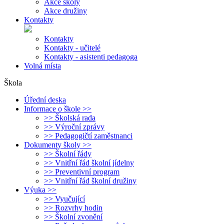
Akce školy
Akce družiny
Kontakty
Kontakty
Kontakty - učitelé
Kontakty - asistenti pedagoga
Volná místa
Škola
Úřední deska
Informace o škole >>
>> Školská rada
>> Výroční zprávy
>> Pedagogičtí zaměstnanci
Dokumenty školy >>
>> Školní řády
>> Vnitřní řád školní jídelny
>> Preventivní program
>> Vnitřní řád školní družiny
Výuka >>
>> Vyučující
>> Rozvrhy hodin
>> Školní zvonění