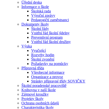
Úřední deska
Informace o škole
Školská rada
Výroční zprávy
Pedagogičtí zaměstnanci
Dokumenty školy
Školní řády
Vnitřní řád školní jídelny
Preventivní program
Vnitřní řád školní družiny
Výuka
Vyučující
Rozvrhy hodin
Školní zvonění
Požadavky na pomůcky
Přípravná třída
Všeobecné informace
Organizace a provoz
Stránky přípravné třídy SOVIČKY
Školní poradenské pracoviště
Knihovna v naší škole
Zájmové kroužky
Projekty školy
Ochrana osobních údajů
Charakteristika školy