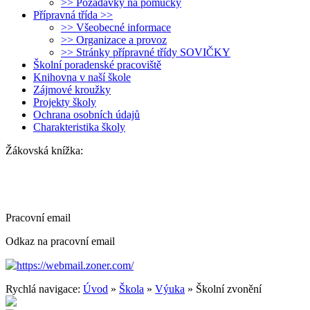
>> Požadavky na pomůcky
Přípravná třída >>
>> Všeobecné informace
>> Organizace a provoz
>> Stránky přípravné třídy SOVIČKY
Školní poradenské pracoviště
Knihovna v naší škole
Zájmové kroužky
Projekty školy
Ochrana osobních údajů
Charakteristika školy
Žákovská knížka:
Pracovní email
Odkaz na pracovní email
https://webmail.zoner.com/
Rychlá navigace:
Úvod
»
Škola
»
Výuka
» Školní zvonění