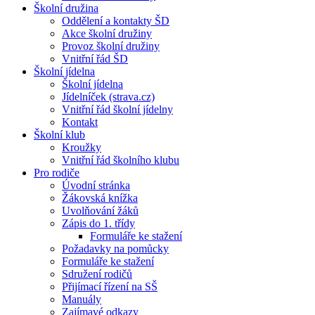
Školní družina
Oddělení a kontakty ŠD
Akce školní družiny
Provoz školní družiny
Vnitřní řád ŠD
Školní jídelna
Školní jídelna
Jídelníček (strava.cz)
Vnitřní řád školní jídelny
Kontakt
Školní klub
Kroužky
Vnitřní řád školního klubu
Pro rodiče
Úvodní stránka
Žákovská knížka
Uvolňování žáků
Zápis do 1. třídy
Formuláře ke stažení
Požadavky na pomůcky
Formuláře ke stažení
Sdružení rodičů
Přijímací řízení na SŠ
Manuály
Zajímavé odkazy