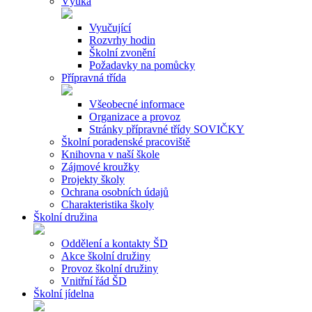
Výuka
Vyučující
Rozvrhy hodin
Školní zvonění
Požadavky na pomůcky
Přípravná třída
Všeobecné informace
Organizace a provoz
Stránky přípravné třídy SOVIČKY
Školní poradenské pracoviště
Knihovna v naší škole
Zájmové kroužky
Projekty školy
Ochrana osobních údajů
Charakteristika školy
Školní družina
Oddělení a kontakty ŠD
Akce školní družiny
Provoz školní družiny
Vnitřní řád ŠD
Školní jídelna