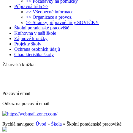
>> Požadavky na pomůcky
Přípravná třída >>
>> Všeobecné informace
>> Organizace a provoz
>> Stránky přípravné třídy SOVIČKY
Školní poradenské pracoviště
Knihovna v naší škole
Zájmové kroužky
Projekty školy
Ochrana osobních údajů
Charakteristika školy
Žákovská knížka:
Pracovní email
Odkaz na pracovní email
https://webmail.zoner.com/
Rychlá navigace:
Úvod
»
Škola
» Školní poradenské pracoviště