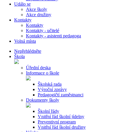
Událo se
Akce školy
Akce družiny
Kontakty
Kontakty
Kontakty - učitelé
Kontakty - asistenti pedagoga
Volná místa
Nepřehlédněte
Škola
Úřední deska
Informace o škole
Školská rada
Výroční zprávy
Pedagogičtí zaměstnanci
Dokumenty školy
Školní řády
Vnitřní řád školní jídelny
Preventivní program
Vnitřní řád školní družiny