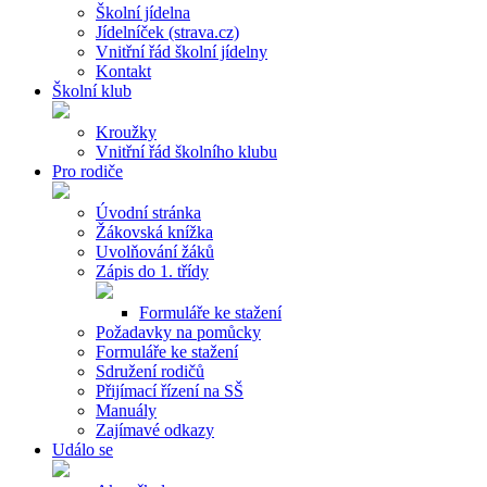
Školní jídelna
Jídelníček (strava.cz)
Vnitřní řád školní jídelny
Kontakt
Školní klub
Kroužky
Vnitřní řád školního klubu
Pro rodiče
Úvodní stránka
Žákovská knížka
Uvolňování žáků
Zápis do 1. třídy
Formuláře ke stažení
Požadavky na pomůcky
Formuláře ke stažení
Sdružení rodičů
Přijímací řízení na SŠ
Manuály
Zajímavé odkazy
Událo se