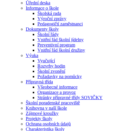
Úřední deska
Informace o škole
Školská rada
Výroční zprávy
Pedagogičtí zaměstnanci
Dokumenty školy
Školní řády
Vnitřní řád školní jídelny
Preventivní program
Vnitřní řád školní družiny
Výuka
Vyučující
Rozvrhy hodin
Školní zvonění
Požadavky na pomůcky
Přípravná třída
Všeobecné informace
Organizace a provoz
Stránky přípravné třídy SOVIČKY
Školní poradenské pracoviště
Knihovna v naší škole
Zájmové kroužky
Projekty školy
Ochrana osobních údajů
Charakteristika školy