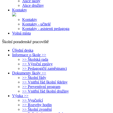
Akce školy
Akce družiny
Kontakty
Kontakty
Kontakty - učitelé
Kontakty - asistenti pedagoga
Volná místa
Školní poradenské pracoviště
Úřední deska
Informace o škole >>
>> Školská rada
>> Výroční zprávy
>> Pedagogičtí zaměstnanci
Dokumenty školy >>
>> Školní řády
>> Vnitřní řád školní jídelny
>> Preventivní program
>> Vnitřní řád školní družiny
Výuka >>
>> Vyučující
>> Rozvrhy hodin
>> Školní zvonění