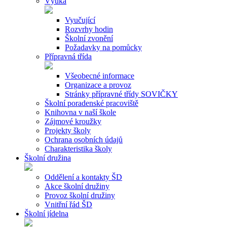
Výuka
Vyučující
Rozvrhy hodin
Školní zvonění
Požadavky na pomůcky
Přípravná třída
Všeobecné informace
Organizace a provoz
Stránky přípravné třídy SOVIČKY
Školní poradenské pracoviště
Knihovna v naší škole
Zájmové kroužky
Projekty školy
Ochrana osobních údajů
Charakteristika školy
Školní družina
Oddělení a kontakty ŠD
Akce školní družiny
Provoz školní družiny
Vnitřní řád ŠD
Školní jídelna