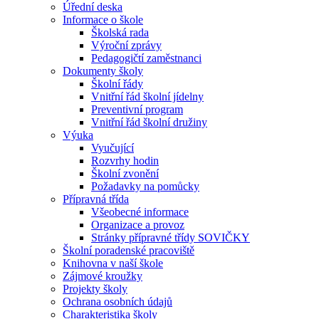
Úřední deska
Informace o škole
Školská rada
Výroční zprávy
Pedagogičtí zaměstnanci
Dokumenty školy
Školní řády
Vnitřní řád školní jídelny
Preventivní program
Vnitřní řád školní družiny
Výuka
Vyučující
Rozvrhy hodin
Školní zvonění
Požadavky na pomůcky
Přípravná třída
Všeobecné informace
Organizace a provoz
Stránky přípravné třídy SOVIČKY
Školní poradenské pracoviště
Knihovna v naší škole
Zájmové kroužky
Projekty školy
Ochrana osobních údajů
Charakteristika školy