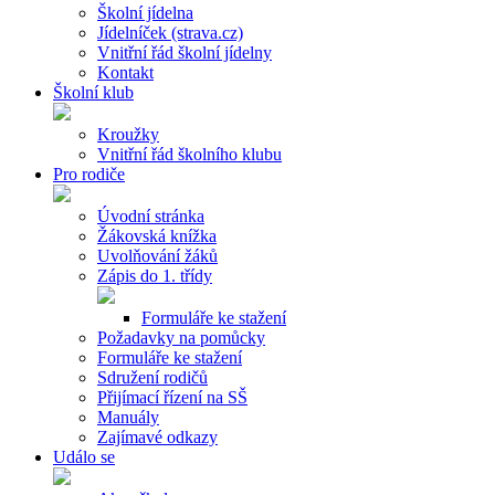
Školní jídelna
Jídelníček (strava.cz)
Vnitřní řád školní jídelny
Kontakt
Školní klub
Kroužky
Vnitřní řád školního klubu
Pro rodiče
Úvodní stránka
Žákovská knížka
Uvolňování žáků
Zápis do 1. třídy
Formuláře ke stažení
Požadavky na pomůcky
Formuláře ke stažení
Sdružení rodičů
Přijímací řízení na SŠ
Manuály
Zajímavé odkazy
Událo se