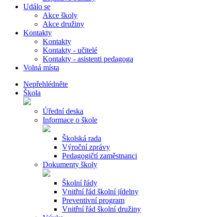
Událo se
Akce školy
Akce družiny
Kontakty
Kontakty
Kontakty - učitelé
Kontakty - asistenti pedagoga
Volná místa
Nepřehlédněte
Škola
Úřední deska
Informace o škole
Školská rada
Výroční zprávy
Pedagogičtí zaměstnanci
Dokumenty školy
Školní řády
Vnitřní řád školní jídelny
Preventivní program
Vnitřní řád školní družiny