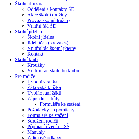
Školní družina
Oddělení a kontakty ŠD
Akce školní družiny
Provoz školní družiny
Vnitřní řád ŠD
Školní jídelna
Školní jídelna
Jídelníček (strava.cz)
Vnitřní řád školní jídelny
Kontakt
Školní klub
Kroužky
Vnitřní řád školního klubu
Pro rodiče
Úvodní stránka
Žákovská knížka
Uvolňování žáků
Zápis do 1. třídy
Formuláře ke stažení
Požadavky na pomůcky
Formuláře ke stažení
Sdružení rodičů
Přijímací řízení na SŠ
Manuály
Zajímavé odkazy