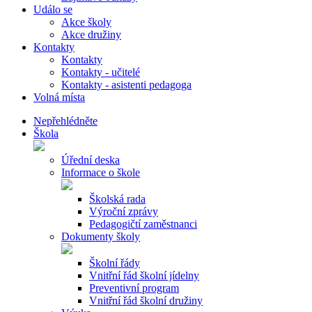
Událo se
Akce školy
Akce družiny
Kontakty
Kontakty
Kontakty - učitelé
Kontakty - asistenti pedagoga
Volná místa
Nepřehlédněte
Škola
Úřední deska
Informace o škole
Školská rada
Výroční zprávy
Pedagogičtí zaměstnanci
Dokumenty školy
Školní řády
Vnitřní řád školní jídelny
Preventivní program
Vnitřní řád školní družiny