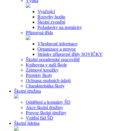
Výuka
Vyučující
Rozvrhy hodin
Školní zvonění
Požadavky na pomůcky
Přípravná třída
Všeobecné informace
Organizace a provoz
Stránky přípravné třídy SOVIČKY
Školní poradenské pracoviště
Knihovna v naší škole
Zájmové kroužky
Projekty školy
Ochrana osobních údajů
Charakteristika školy
Školní družina
Oddělení a kontakty ŠD
Akce školní družiny
Provoz školní družiny
Vnitřní řád ŠD
Školní jídelna