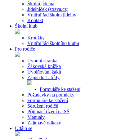
Školní jídelna
Jídelníček (strava.cz)
Vnitřní řád školní jídelny
Kontakt
Školní klub
Kroužky
Vnitřní řád školního klubu
Pro rodiče
Úvodní stránka
Žákovská knížka
Uvolňování žáků
Zápis do 1. třídy
Formuláře ke stažení
Požadavky na pomůcky
Formuláře ke stažení
Sdružení rodičů
Přijímací řízení na SŠ
Manuály
Zajímavé odkazy
Událo se