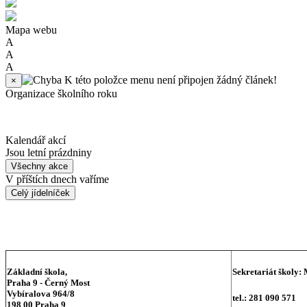
Mapa webu
A
A
A
K této položce menu není připojen žádný článek!
×
Organizace školního roku
Kalendář akcí
Jsou letní prázdniny
Všechny akce
V příštích dnech vaříme
Celý jídelníček
Základní škola,
Sekretariát školy:
Praha 9 - Černý Most
Vybíralova 964/8
tel.: 281 090 571
198 00 Praha 9