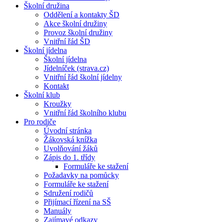
Školní družina
Oddělení a kontakty ŠD
Akce školní družiny
Provoz školní družiny
Vnitřní řád ŠD
Školní jídelna
Školní jídelna
Jídelníček (strava.cz)
Vnitřní řád školní jídelny
Kontakt
Školní klub
Kroužky
Vnitřní řád školního klubu
Pro rodiče
Úvodní stránka
Žákovská knížka
Uvolňování žáků
Zápis do 1. třídy
Formuláře ke stažení
Požadavky na pomůcky
Formuláře ke stažení
Sdružení rodičů
Přijímací řízení na SŠ
Manuály
Zajímavé odkazy