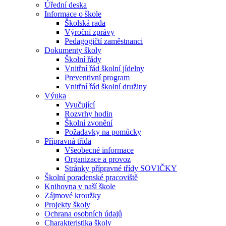
Úřední deska
Informace o škole
Školská rada
Výroční zprávy
Pedagogičtí zaměstnanci
Dokumenty školy
Školní řády
Vnitřní řád školní jídelny
Preventivní program
Vnitřní řád školní družiny
Výuka
Vyučující
Rozvrhy hodin
Školní zvonění
Požadavky na pomůcky
Přípravná třída
Všeobecné informace
Organizace a provoz
Stránky přípravné třídy SOVIČKY
Školní poradenské pracoviště
Knihovna v naší škole
Zájmové kroužky
Projekty školy
Ochrana osobních údajů
Charakteristika školy